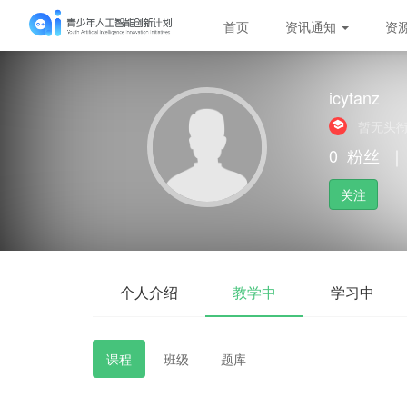
首页
资讯通知
资
icytanz
暂无头
0
粉丝
｜
关注
个人介绍
教学中
学习中
课程
班级
题库