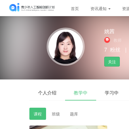
首页
资讯通知
资
姚茜
教师
7
粉丝
｜
关注
个人介绍
教学中
学习中
课程
班级
题库