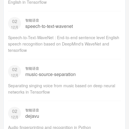
English in Tensorflow
智能语音
02
speech-to-text-wavenet
12月
Speech-to-Text-WaveNet : End-to-end sentence level English
speech recognition based on DeepMind's WaveNet and
tensorflow
智能语音
02
music-source-separation
12月
Separating singing voice from music based on deep neural
networks in Tensorflow
智能语音
02
dejavu
12月
Audio fingerprinting and recognition in Python