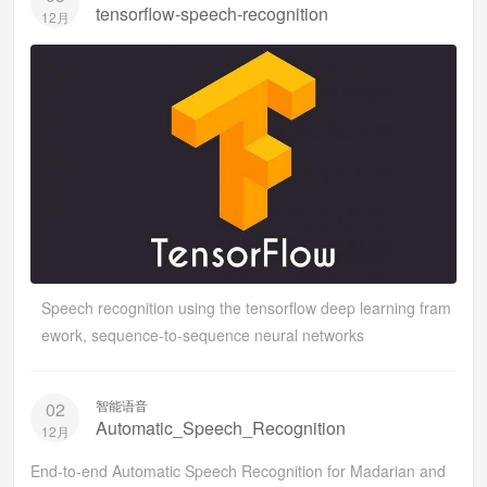
tensorflow-speech-recognition
12月
Speech recognition using the tensorflow deep learning fram
ework, sequence-to-sequence neural networks
智能语音
02
Automatic_Speech_Recognition
12月
End-to-end Automatic Speech Recognition for Madarian and