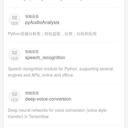
智能语音
02
pyAudioAnalysis
12月
Python音频分析库：特征提取，分类，分段和应用
智能语音
02
speech_recognition
12月
Speech recognition module for Python, supporting several
engines and APIs, online and offline.
智能语音
02
deep-voice-conversion
12月
Deep neural networks for voice conversion (voice style
transfer) in Tensorflow