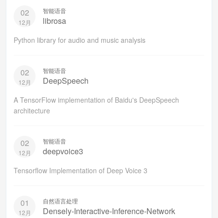
智能语音
02
librosa
12月
Python library for audio and music analysis
智能语音
02
DeepSpeech
12月
A TensorFlow implementation of Baidu's DeepSpeech
architecture
智能语音
02
deepvoice3
12月
Tensorflow Implementation of Deep Voice 3
自然语言处理
01
Densely-Interactive-Inference-Network
12月