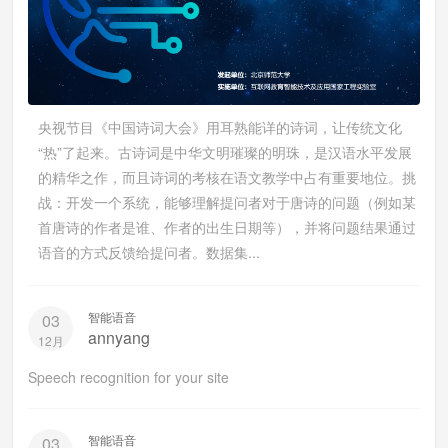
央视节目《中国诗词大会》用耳熟能详的诗词，让传统文化
“热”了起来。古诗词是中华文明璀璨的明珠，是汉语水平发展
的精华之作，而且诗词的考核在语文教学中占有重要地位。挑
战：开发一个系统，能够理解提问者对于唐诗的问题（例如某
首唐诗的作者是谁、作者的出生日期等），并将问题结果通过
语音的方式反馈给提问者。数据集...
智能语音
03
annyang
12月
Speech recognition for your site
智能语音
03