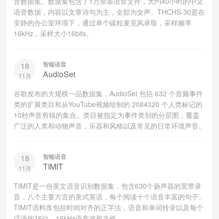
音数据集。数据集包含了1万余条语音文件，大约40小时的中文
语音数据，内容以文章诗句为主，全部为女声。THCHS-30是在
安静的办公室环境下，通过单个碳粒麦克风录取，采样频率
16kHz，采样大小16bits。
智能语音
18
AudioSet
11月
谷歌发布的大规模一品数据集，AudioSet 包括 632 个音频事件
类的扩展类目和从YouTube视频绘制的 2084320 个人类标记的
10秒声音剪辑的集合。类目被指定为事件类别的分层图，覆盖
广泛的人类和动物声音，乐器和风格以及常见的日常环境声音。
智能语音
18
TIMIT
11月
TIMIT是一份英文语音识别数据集，包含630个扬声器的宽带录
音，八个主要方言的美式英语，每个阅读十个语音丰富的句子。
TIMIT语料库包括时间对齐的正字法，语音和单词转录以及每个
话语的16位，16kHz语音波形文件。