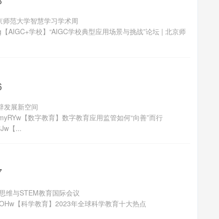
北京师范大学智慧学习学术周
I8sxOl-K7lg【AIGC+学校】“AIGC学校典型应用场景与挑战”论坛 | 北京师
6
辟发展新空间
RfDKynQkcmyRYw【数字教育】数字教育应用监管如何“向善”而行
iJw【...
7
算思维与STEM教育国际会议
ASa5mJkFeSOHw【科学教育】2023年全球科学教育十大热点