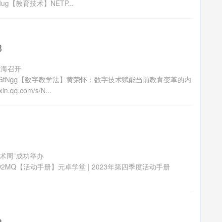
SW3kIug【教育技术】NETP...
3
上海召开
syrROg7PQBdGtNgg【数字教学法】黄荣怀：数字技术赋能当前教育变革的内
q.com/s/N...
1
术周”成功举办
D1FtwKaJID2MQ【活动手册】元卓学堂 | 2023年第四季度活动手册
8