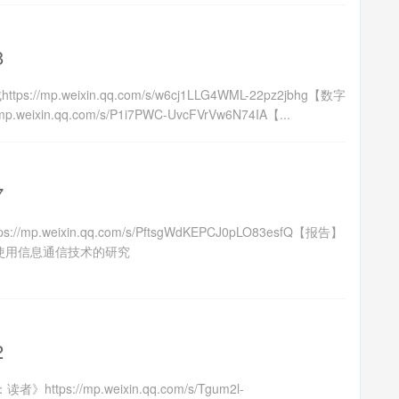
8
p.weixin.qq.com/s/w6cj1LLG4WML-22pz2jbhg【数字
n.qq.com/s/P1i7PWC-UvcFVrVw6N74IA【...
7
eixin.qq.com/s/PftsgWdKEPCJ0pLO83esfQ【报告】
中使用信息通信技术的研究
2
//mp.weixin.qq.com/s/Tgum2l-