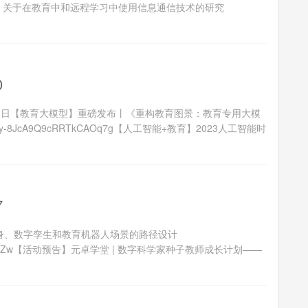
报告 | 关于在教育中和远程学习中使用信息通信技术的研究
0
0 星期日【教育大模型】重磅发布丨《重构教育图景：教育专用大模
s/kJy-8JcA9Q9cRRTkCAOq7g【人工智能+教育】2023人工智能时
7
化身、数字孪生和教育机器人场景的路径设计
oOTrfD-KbkP-Zw【活动预告】元卓学堂 | 数字科学家种子教师成长计划——