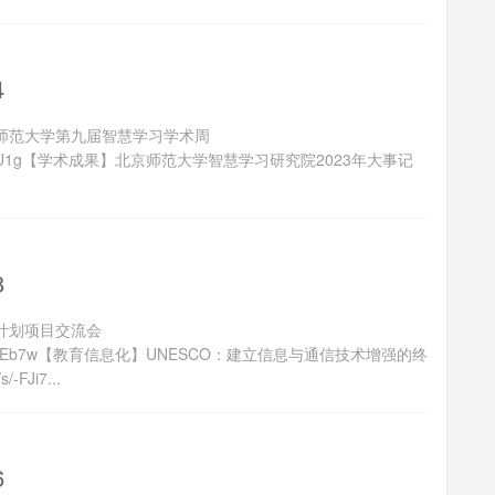
4
师范大学第九届智慧学习学术周
BS-ICkjvOMYU1g【学术成果】北京师范大学智慧学习研究院2023年大事记
8
计划项目交流会
GUwAsssEOdDEb7w【教育信息化】UNESCO：建立信息与通信技术增强的终
FJi7...
6