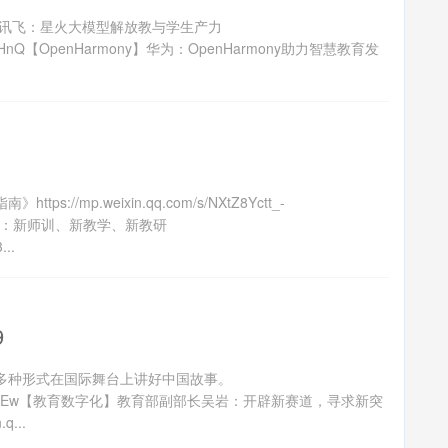
大讯飞：星火大模型解放教与学生产力
966ULRpXHnQ【OpenHarmony】华为：OpenHarmony助力智慧教育发
1
mp.weixin.qq.com/s/NXtZ8Yctt_-
教学：新师训、新教学、新教研
...
9
多种形式在国际舞台上讲好中国故事。
LXoiK0MFwjpRzEw【教育数字化】教育部副部长吴岩：开辟新赛道，寻求新突
...