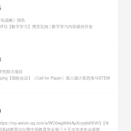
5
字化战略》报告
yQehvQg6y52FQ【数字学习】博茨瓦纳 | 数字学习内容亟待开发
.
3
研究助力项目
bR6zykTGphg【国际会议】［Call for Paper］第八届计算思维与STEM
9
weixin.qq.com/s/WO0wg8t84ApXnyqfsKKVrQ【年
中国基础教育论坛暨中国教育学会第三十五次学术年会观察