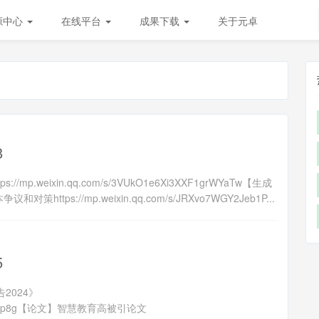
源中心
在线平台
成果下载
关于元卓
8
weixin.qq.com/s/3VUkO1e6Xi3XXF1grWYaTw【生成
ps://mp.weixin.qq.com/s/JRXvo7WGY2Jeb1P...
5
2024》
82epxZUjp8g【论文】智慧教育高被引论文