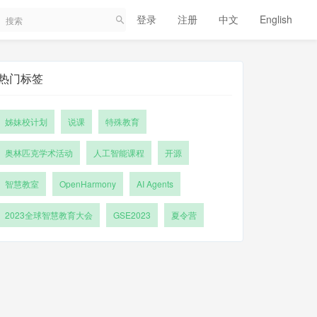
登录
注册
中文
English
热门标签
姊妹校计划
说课
特殊教育
奥林匹克学术活动
人工智能课程
开源
智慧教室
OpenHarmony
AI Agents
2023全球智慧教育大会
GSE2023
夏令营