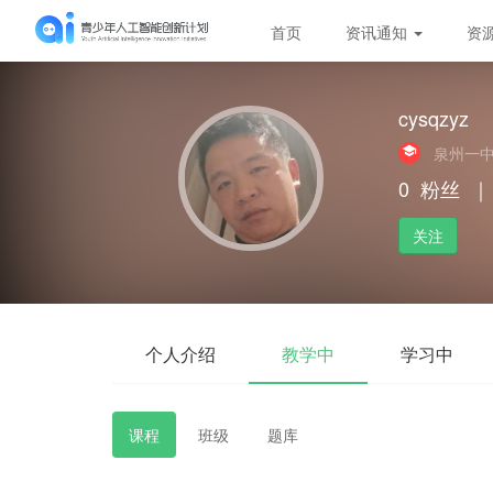
首页
资讯通知
资
cysqzyz
泉州一
0
粉丝
｜
关注
个人介绍
教学中
学习中
课程
班级
题库