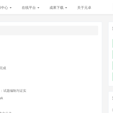
源中心
在线平台
成果下载
关于元卓
1
前完成
价：试题编制与证实
9A