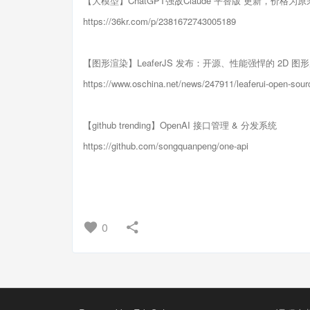
【大模型】ChatGPT强敌Claude“平替版”更新，价格为
https://36kr.com/p/2381672743005189
【图形渲染】LeaferJS 发布：开源、性能强悍的 2D 图
https://www.oschina.net/news/247911/leaferui-open-sour
【github trending】OpenAI 接口管理 & 分发系统
https://github.com/songquanpeng/one-api
0