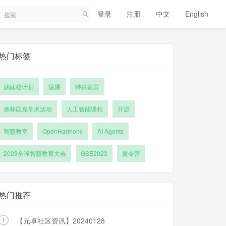
登录
注册
中文
English
热门标签
姊妹校计划
说课
特殊教育
奥林匹克学术活动
人工智能课程
开源
智慧教室
OpenHarmony
AI Agents
2023全球智慧教育大会
GSE2023
夏令营
热门推荐
1
【元卓社区资讯】20240128