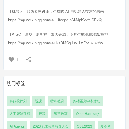
【机器人】顶级专家讨论：生成式 AI 与机器人技术的未来
https://mp.weixin.qq.com/s/LUfcdpcLtSMJpKx2YISPvQ
【AIGC】清华、斯坦福、加大开源，图片生成高精准3D模型
https://mp.weixin.qq.com/s/uk1DMCqJ9VH-zFpz378vYw
1
热门标签
姊妹校计划
说课
特殊教育
奥林匹克学术活动
人工智能课程
开源
智慧教室
OpenHarmony
AI Agents
2023全球智慧教育大会
GSE2023
夏令营