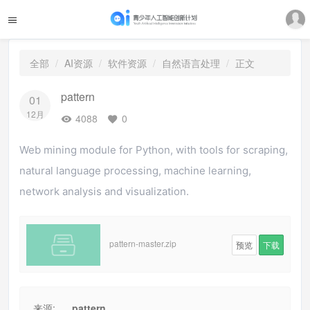
全部
AI资源
软件资源
自然语言处理
正文
pattern
01
12月
4088
0
Web mining module for Python, with tools for scraping,
natural language processing, machine learning,
network analysis and visualization.
pattern-master.zip
预览
下载
来源:
pattern