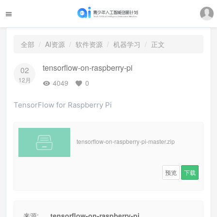
全部
AI资源
软件资源
机器学习
正文
tensorflow-on-raspberry-pi
02
12月
4049
0
TensorFlow for Raspberry Pi
tensorflow-on-raspberry-pi-master.zip
预览
下载
来源:
tensorflow-on-raspberry-pi