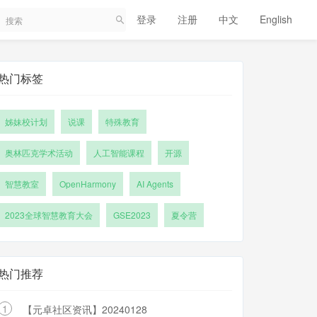
登录
注册
中文
English
热门标签
姊妹校计划
说课
特殊教育
奥林匹克学术活动
人工智能课程
开源
智慧教室
OpenHarmony
AI Agents
2023全球智慧教育大会
GSE2023
夏令营
热门推荐
1
【元卓社区资讯】20240128