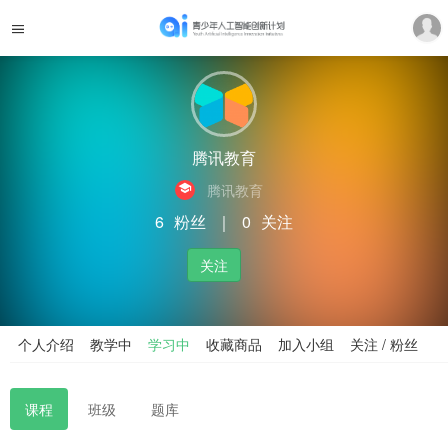
腾讯教育
腾讯教育
6
粉丝
｜
0
关注
关注
个人介绍
教学中
学习中
收藏商品
加入小组
关注 / 粉丝
课程
班级
题库