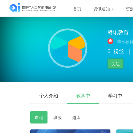
首页
资讯通知
资
腾讯教育
腾讯教
6
粉丝
｜
关注
个人介绍
教学中
学习中
课程
班级
题库