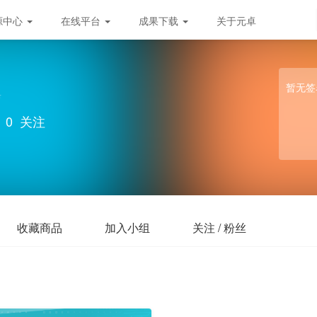
源中心
在线平台
成果下载
关于元卓
暂无签
育
0
关注
收藏商品
加入小组
关注 / 粉丝