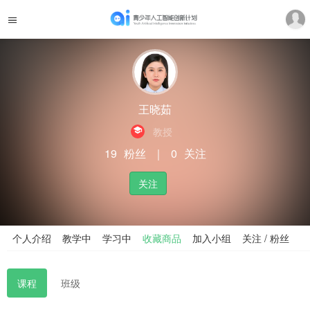
王晓茹
教授
19
粉丝
｜
0
关注
关注
个人介绍
教学中
学习中
收藏商品
加入小组
关注 / 粉丝
课程
班级