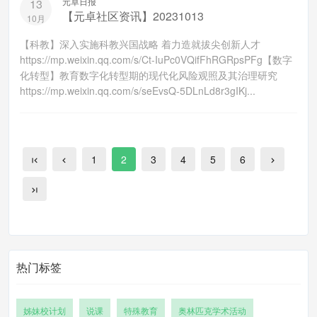
元卓日报
13
【元卓社区资讯】20231013
10月
【科教】深入实施科教兴国战略 着力造就拔尖创新人才
https://mp.weixin.qq.com/s/Ct-IuPc0VQifFhRGRpsPFg【数字
化转型】教育数字化转型期的现代化风险观照及其治理研究
https://mp.weixin.qq.com/s/seEvsQ-5DLnLd8r3gIKj...
1
2
3
4
5
6
热门标签
姊妹校计划
说课
特殊教育
奥林匹克学术活动