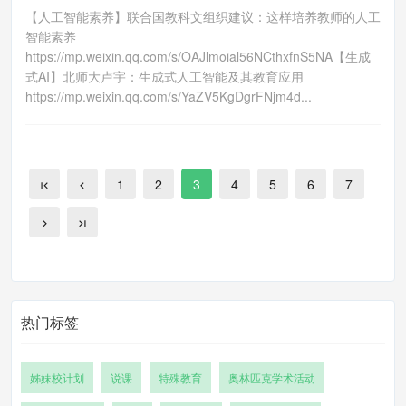
【人工智能素养】联合国教科文组织建议：这样培养教师的人工
智能素养
https://mp.weixin.qq.com/s/OAJlmoial56NCthxfnS5NA【生成
式AI】北师大卢宇：生成式人工智能及其教育应用
https://mp.weixin.qq.com/s/YaZV5KgDgrFNjm4d...
1
2
3
4
5
6
7
热门标签
姊妹校计划
说课
特殊教育
奥林匹克学术活动