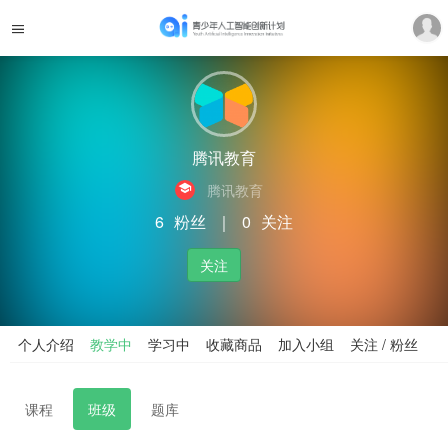
腾讯教育
腾讯教育
6
粉丝
｜
0
关注
关注
个人介绍
教学中
学习中
收藏商品
加入小组
关注 / 粉丝
课程
班级
题库