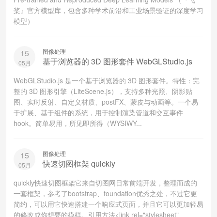
桨』官方模型库，包含多种学术前沿和工业场景验证的深度学习
模型）
图像处理
15
基于浏览器的 3D 图形套件 WebGLStudio.js
05月
WebGLStudio.js 是一个基于浏览器的 3D 图形套件。特性：完
整的 3D 图形引擎（LiteScene.js），支持多种光照、阴影贴
图、实时反射、自定义材质、postFX、蒙皮与动画等。一个易
于扩展、基于组件的系统，用于控制渲染管道和交互事件
hook。简单易用，所见即所得（WYSIWY...
图像处理
15
快速切图框架 quickly
05月
quickly快速切图框架它来自切图网日常前端开发，整理而成的
一套框架，参考了bootstrap、foundation优秀之处，不过它更
简约，可以用它快速搭建一个响应式页面，并且它可以更加轻易
的修改成你想要的模样。引用方法<link rel="stylesheet"